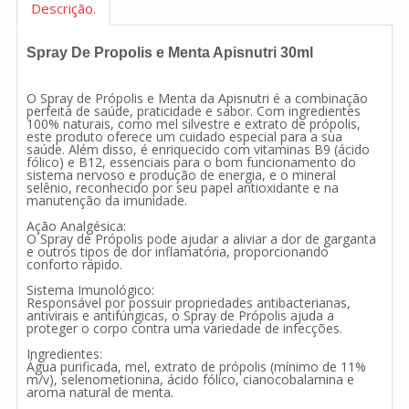
Descrição.
Spray De Propolis e Menta Apisnutri 30ml
O Spray de Própolis e Menta da Apisnutri é a combinação
perfeita de saúde, praticidade e sabor. Com ingredientes
100% naturais, como mel silvestre e extrato de própolis,
este produto oferece um cuidado especial para a sua
saúde. Além disso, é enriquecido com vitaminas B9 (ácido
fólico) e B12, essenciais para o bom funcionamento do
sistema nervoso e produção de energia, e o mineral
selênio, reconhecido por seu papel antioxidante e na
manutenção da imunidade.
Ação Analgésica:
O Spray de Própolis pode ajudar a aliviar a dor de garganta
e outros tipos de dor inflamatória, proporcionando
conforto rápido.
Sistema Imunológico:
Responsável por possuir propriedades antibacterianas,
antivirais e antifúngicas, o Spray de Própolis ajuda a
proteger o corpo contra uma variedade de infecções.
Ingredientes:
Água purificada, mel, extrato de própolis (mínimo de 11%
m/v), selenometionina, ácido fólico, cianocobalamina e
aroma natural de menta.