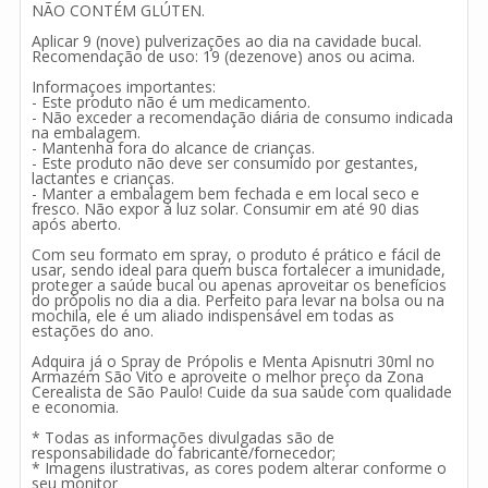
NÃO CONTÉM GLÚTEN.
Aplicar 9 (nove) pulverizações ao dia na cavidade bucal.
Recomendação de uso: 19 (dezenove) anos ou acima.
Informaçoes importantes:
- Este produto não é um medicamento.
- Não exceder a recomendação diária de consumo indicada
na embalagem.
- Mantenha fora do alcance de crianças.
- Este produto não deve ser consumido por gestantes,
lactantes e crianças.
- Manter a embalagem bem fechada e em local seco e
fresco. Não expor à luz solar. Consumir em até 90 dias
após aberto.
Com seu formato em spray, o produto é prático e fácil de
usar, sendo ideal para quem busca fortalecer a imunidade,
proteger a saúde bucal ou apenas aproveitar os benefícios
do própolis no dia a dia. Perfeito para levar na bolsa ou na
mochila, ele é um aliado indispensável em todas as
estações do ano.
Adquira já o Spray de Própolis e Menta Apisnutri 30ml no
Armazém São Vito e aproveite o melhor preço da Zona
Cerealista de São Paulo! Cuide da sua saúde com qualidade
e economia.
* Todas as informações divulgadas são de
responsabilidade do fabricante/fornecedor;
* Imagens ilustrativas, as cores podem alterar conforme o
seu monitor