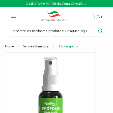
O MELHOR e MAIOR da Zona Cerealista!
É revendedor? Então
Compre no atacado
Temos 3 lojas físicas na Zona Cerealista de São Paulo!
Home
Saúde e Bem Estar
Fitoterápicos