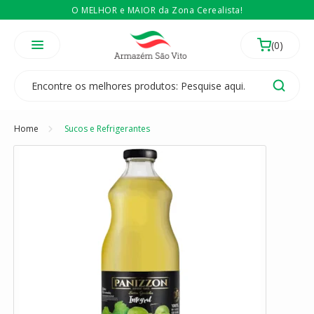
O MELHOR e MAIOR da Zona Cerealista!
É revendedor? Então
Compre no atacado
Temos 3 lojas físicas na Zona Cerealista de São Paulo!
Home
Sucos e Refrigerantes