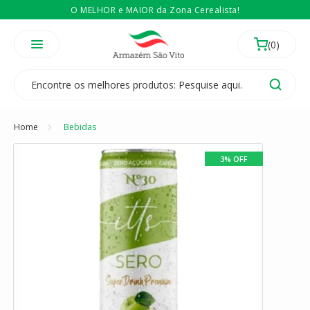
O MELHOR e MAIOR da Zona Cerealista!
É revendedor? Então
Compre no atacado
Temos 3 lojas físicas na Zona Cerealista de São Paulo!
Home
Bebidas
3% OFF