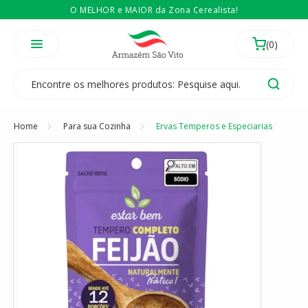
O MELHOR e MAIOR da Zona Cerealista!
É revendedor? Então
Compre no atacado
Temos 3 lojas físicas na Zona Cerealista de São Paulo!
Home
Para sua Cozinha
Ervas Temperos e Especiarias