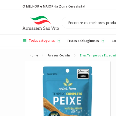
O MELHOR e MAIOR da Zona Cerealista!
Temos 3 lojas físicas na Zona Cerealista de São Paulo!
Todas categorias
Frutas e Oleaginosas
La
Home
Para sua Cozinha
Ervas Temperos e Especiari