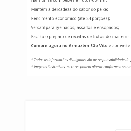
Harmoniza com peixes e frutos-do-mar;
Mantém a delicadeza do sabor do peixe;
Rendimento econômico (até 24 porções);
Versátil para grelhados, assados e ensopados;
Facilita o preparo de receitas de frutos-do-mar em c
Compre agora no Armazém São Vito
e aproveit
* Todas as informações divulgadas são de responsabilidade do 
* Imagens ilustrativas, as cores podem alterar conforme o seu m