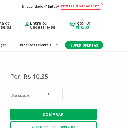
É revendedor? Então
COMPRE NO ATACADO
sta de
Entre
ou
Total
0
sejos
Cadastre-se
R$ 0,00
oçar
Produtos Orientais
SUPER OFERTAS
R$ 10,35
Quantidade