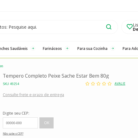
Li
De
nches Saudáveis
Farináceos
Para sua Cozinha
Para Ad
as
Tempero Completo Peixe Sache Estar Bem 80g
AVALIE
SKU 49254
Consulte frete e prazo de entrega
Digite seu CEP:
Não sabe o CEP?