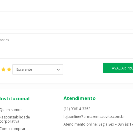
AVALIAR P
Excelente
Atendimento
Institucional
(11) 99614-3353
Quem somos
lojaonline@armazemsaovito.com.br
Responsabilidade
corporativa
Atendimento online: Seg a Sex – 08h às 1
Como comprar