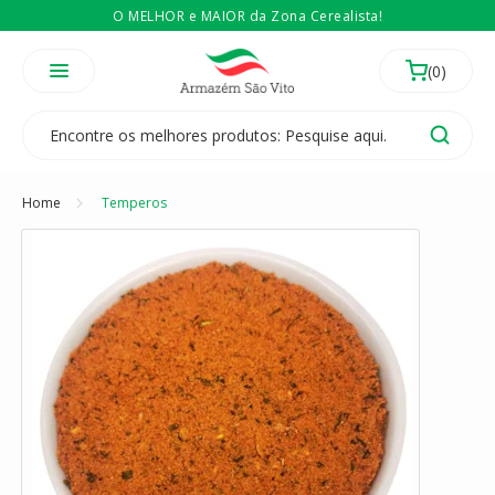
O MELHOR e MAIOR da Zona Cerealista!
É revendedor? Então
Compre no atacado
Temos 3 lojas físicas na Zona Cerealista de São Paulo!
Home
Temperos