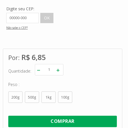
Digite seu CEP:
Não sabe o CEP?
R$ 6,85
Quantidade
Peso
200g
500g
1kg
100g