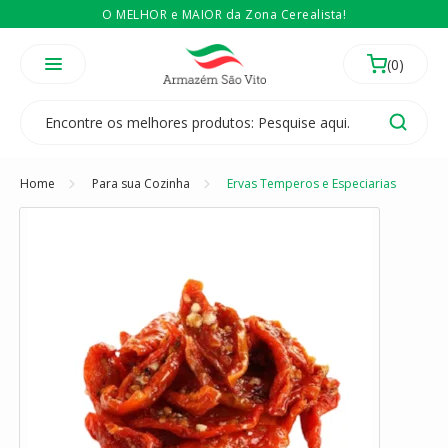
O MELHOR e MAIOR da Zona Cerealista!
É revendedor? Então
Compre no atacado
Temos 3 lojas físicas na Zona Cerealista de São Paulo!
Home
Para sua Cozinha
Ervas Temperos e Especiarias