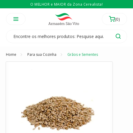
O MELHOR e MAIOR da Zona Cerealista!
É revendedor? Então
Compre no atacado
Temos 3 lojas físicas na Zona Cerealista de São Paulo!
Home
Para sua Cozinha
Grãos e Sementes