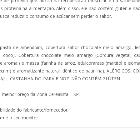
de proteína que auxilia na recuperação muscular e na saciedade
mais proteína na alimentação. Além disso, ele não contém glúten e 
busca reduzir o consumo de açúcar sem perder o sabor.
pasta de amendoim, cobertura sabor chocolate meio amargo, leite 
e coco), Cobertura chocolate meio amargo (Gordura vegetal, cac
6 e aroma.) e massa (farinha de arroz, edulcorantes (maltitol e isom
 de alecrim) e aromatizante natural idêntico de baunilha). ALÉRGI
AJU, CASTANHA-DO-PARÁ E NOZ. NÃO CONTÉM GLÚTEN.
 melhor preço da Zona Cerealista – SP!
ilidade do fabricante/fornecedor;
forme o seu monitor