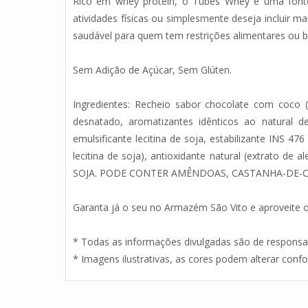
Rico em whey protein, o Tubes Whey é uma fonte 
atividades físicas ou simplesmente deseja incluir 
saudável para quem tem restrições alimentares ou 
Sem Adição de Açúcar, Sem Glúten.
Ingredientes: Recheio sabor chocolate com coco (
desnatado, aromatizantes idênticos ao natural d
emulsificante lecitina de soja, estabilizante INS 47
lecitina de soja), antioxidante natural (extrato
SOJA. PODE CONTER AMÊNDOAS, CASTANHA-DE-C
Garanta já o seu no Armazém São Vito e aproveite o
* Todas as informações divulgadas são de responsab
* Imagens ilustrativas, as cores podem alterar con