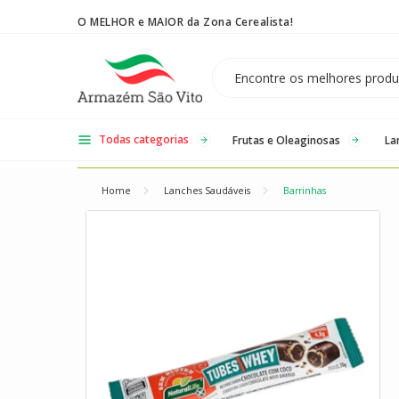
O MELHOR e MAIOR da Zona Cerealista!
Temos 3 lojas físicas na Zona Cerealista de São Paulo!
Todas categorias
Frutas e Oleaginosas
La
Home
Lanches Saudáveis
Barrinhas