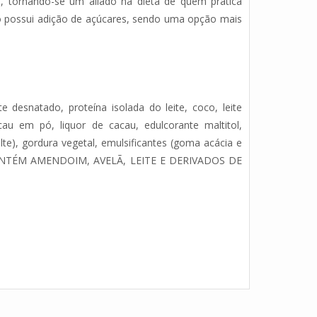
, tornando-se um aliado na dieta de quem pratica
não possui adição de açúcares, sendo uma opção mais
desnatado, proteína isolada do leite, coco, leite
au em pó, liquor de cacau, edulcorante maltitol,
alte), gordura vegetal, emulsificantes (goma acácia e
COS: CONTÉM AMENDOIM, AVELÃ, LEITE E DERIVADOS DE