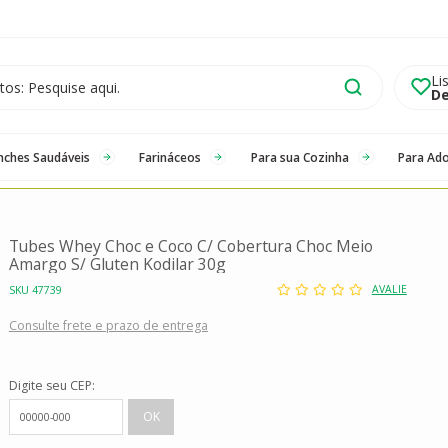
Li
De
nches Saudáveis
Farináceos
Para sua Cozinha
Para Ad
Tubes Whey Choc e Coco C/ Cobertura Choc Meio
Amargo S/ Gluten Kodilar 30g
AVALIE
SKU 47739
Consulte frete e prazo de entrega
Digite seu CEP: