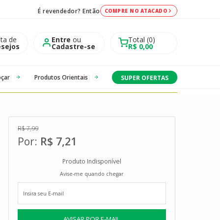
É revendedor? Então
COMPRE NO ATACADO
sta de
Entre
ou
Total
0
sejos
Cadastre-se
R$ 0,00
oçar
Produtos Orientais
SUPER OFERTAS
R$ 7,99
R$ 7,21
Produto Indisponível
Avise-me quando chegar