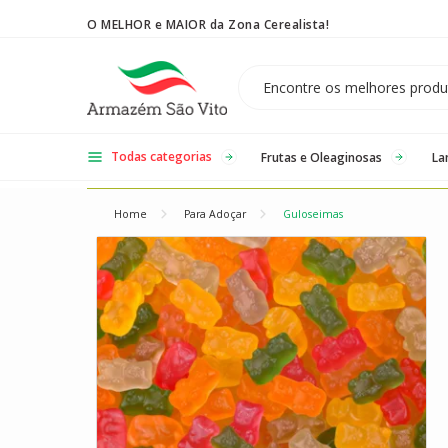
O MELHOR e MAIOR da Zona Cerealista!
Temos 3 lojas físicas na Zona Cerealista de São Paulo!
Todas categorias
Frutas e Oleaginosas
La
Home
Para Adoçar
Guloseimas