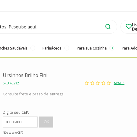
Li
De
nches Saudáveis
Farináceos
Para sua Cozinha
Para Ad
Ursinhos Brilho Fini
AVALIE
SKU 45212
Consulte frete e prazo de entrega
Digite seu CEP:
Não sabe o CEP?