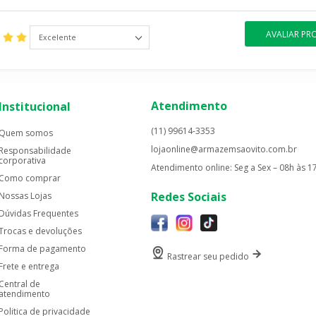
AVALIAR P
Excelente
Atendimento
Institucional
(11) 99614-3353
Quem somos
lojaonline@armazemsaovito.com.br
Responsabilidade
corporativa
Atendimento online: Seg a Sex – 08h às 1
Como comprar
Redes Sociais
Nossas Lojas
Dúvidas Frequentes
Trocas e devoluções
Forma de pagamento
Rastrear seu pedido
Frete e entrega
Central de
atendimento
Politica de privacidade