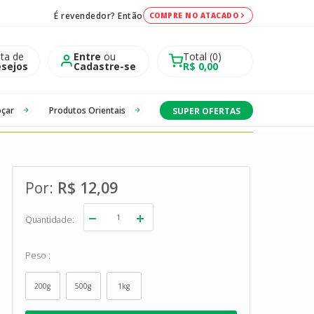
É revendedor? Então
COMPRE NO ATACADO
sta de
Entre
ou
Total
0
sejos
Cadastre-se
R$ 0,00
oçar
Produtos Orientais
SUPER OFERTAS
R$ 12,09
Quantidade
Peso
200g
500g
1kg