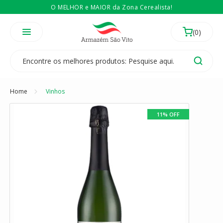
O MELHOR e MAIOR da Zona Cerealista!
É revendedor? Então
Compre no atacado
Temos 3 lojas físicas na Zona Cerealista de São Paulo!
Home
Vinhos
11% OFF