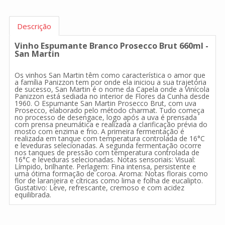
Descrição
Vinho Espumante Branco Prosecco Brut 660ml -
San Martin
Os vinhos San Martin têm como característica o amor que
a família Panizzon tem por onde ela iniciou a sua trajetória
de sucesso, San Martin é o nome da Capela onde a Vinícola
Panizzon está sediada no interior de Flores da Cunha desde
1960. O Espumante San Martin Prosecco Brut, com uva
Prosecco, elaborado pelo método charmat. Tudo começa
no processo de desengace, logo após a uva é prensada
com prensa pneumática e realizada a clarificação prévia do
mosto com enzima e frio. A primeira fermentação é
realizada em tanque com temperatura controlada de 16°C
e leveduras selecionadas. A segunda fermentação ocorre
nos tanques de pressão com temperatura controlada de
16°C e leveduras selecionadas. Notas sensoriais: Visual:
Límpido, brilhante. Perlagem: Fina intensa, persistente e
uma ótima formação de coroa. Aroma: Notas florais como
flor de laranjeira e cítricas como lima e folha de eucalipto.
Gustativo: Leve, refrescante, cremoso e com acidez
equilibrada.