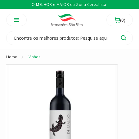
O MELHOR e MAIOR da Zona Cerealista!
É revendedor? Então
Compre no atacado
Temos 3 lojas físicas na Zona Cerealista de São Paulo!
Home
Vinhos