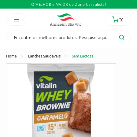
O MELHOR e MAIOR da Zona Cerealista!
É revendedor? Então
Compre no atacado
Temos 3 lojas físicas na Zona Cerealista de São Paulo!
Home
Lanches Saudáveis
Sem Lactose