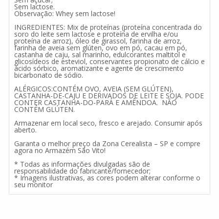
Sem lactose.
Observação: Whey sem lactose!
INGREDIENTES: Mix de proteínas (proteína concentrada do
soro do leite sem lactose e proteína de ervilha e/ou
proteína de arroz), óleo de girassol, farinha de arroz,
farinha de aveia sem glúten, ovo em pó, cacau em pó,
castanha de caju, sal marinho, edulcorantes maltitol e
glicosídeos de esteviol, conservantes propionato de cálcio e
ácido sórbico, aromatizante e agente de crescimento
bicarbonato de sódio.
ALÉRGICOS:CONTÉM OVO, AVEIA (SEM GLÚTEN),
CASTANHA-DE-CAJU E DERIVADOS DE LEITE E SOJA. PODE
CONTER CASTANHA-DO-PARÁ E AMÊNDOA. NÃO
CONTÉM GLÚTEN.
Armazenar em local seco, fresco e arejado. Consumir após
aberto.
Garanta o melhor preço da Zona Cerealista – SP e compre
agora no Armazém São Vito!
* Todas as informações divulgadas são de
responsabilidade do fabricante/fornecedor;
* Imagens ilustrativas, as cores podem alterar conforme o
seu monitor