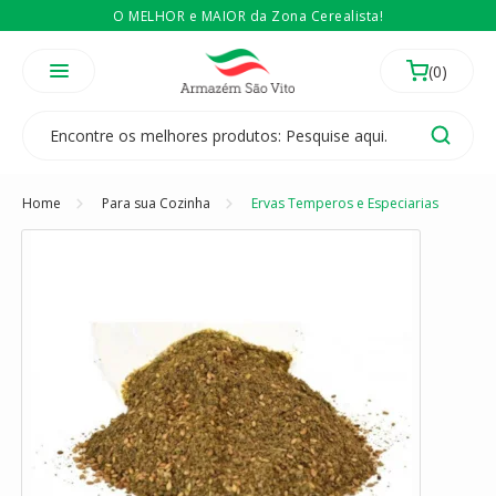
O MELHOR e MAIOR da Zona Cerealista!
É revendedor? Então
Compre no atacado
Temos 3 lojas físicas na Zona Cerealista de São Paulo!
Home
Para sua Cozinha
Ervas Temperos e Especiarias