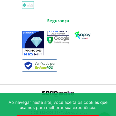
Segurança
Verificada por
Ao navegar neste site, você aceita os cookies que
© 2025
Armazém São Vito Comércio de
usamos para melhorar sua experiência.
Produtos Alimentícios LTDA
/ CNPJ:
15.083.332/0001-54
• Todos os direitos