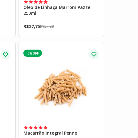
Óleo de Linhaça Marrom Pazze
250ml
R$
27,75
R$
27,89
-0%
Macarrão Integral Penne