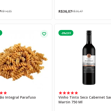
7
R$
36,07
R$
14,85
R$
36,47
-0%
ão Integral Parafuso
Vinho Tinto Seco Cabernet Sa
Martin 750 Ml