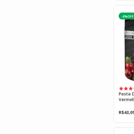
-0%
Pasta 
Vermel
500g
R$
43,0