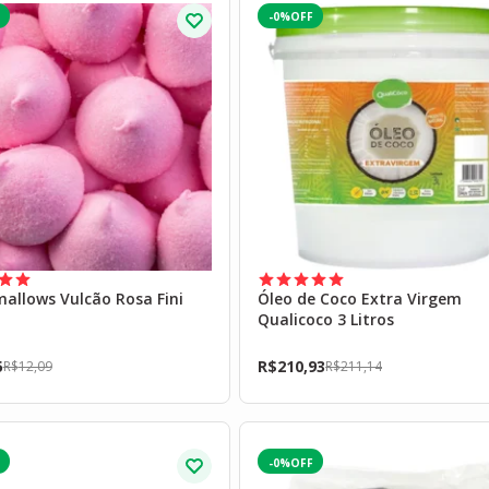
-0%
allows Vulcão Rosa Fini
Óleo de Coco Extra Virgem
Qualicoco 3 Litros
5
R$
210,93
R$
12,09
R$
211,14
-0%