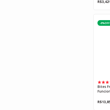
R$
3,42
-0%
Bites F
Funcio
Life
R$
13,8