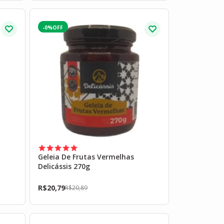
-0%
a
Geleia De Frutas Vermelhas
Delicássis 270g
R$
20,79
R$
20,89