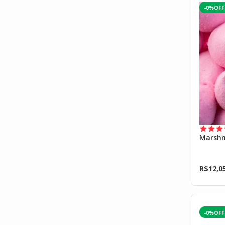
-0%
Marshm
R$
12,0
-0%