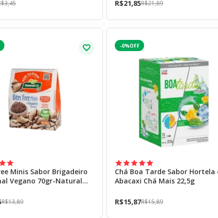
R$
21,85
R$
3,45
R$
21,89
-0%
ree Minis Sabor Brigadeiro
Chá Boa Tarde Sabor Hortela 
nal Vegano 70gr-Natural
Abacaxi Chá Mais 22,5g
5
R$
15,87
R$
13,89
R$
15,89