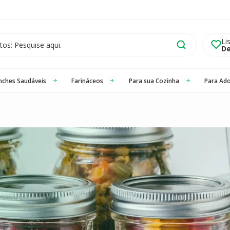
Li
De
nches Saudáveis
Farináceos
Para sua Cozinha
Para Ad