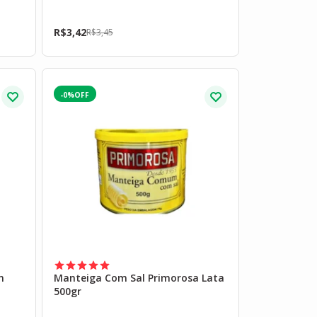
R$
3,42
R$
3,45
-0%
n
Manteiga Com Sal Primorosa Lata
500gr