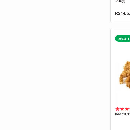
200g
R$
14,6
-0%
Macarr