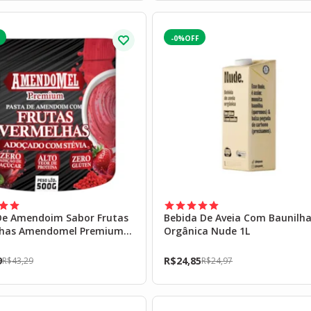
-0%
De Amendoim Sabor Frutas
Bebida De Aveia Com Baunilh
has Amendomel Premium
Orgânica Nude 1L
9
R$
24,85
R$
43,29
R$
24,97