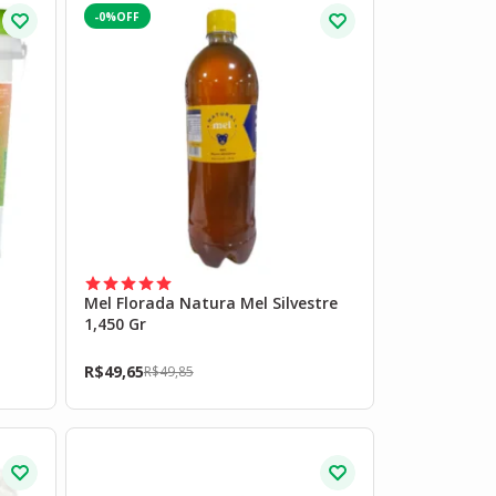
-0%
Mel Florada Natura Mel Silvestre
1,450 Gr
R$
49,65
R$
49,85