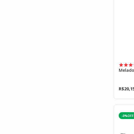
Melado
R$
20,1
-0%