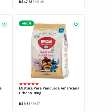
R$
47,85
R$
47,89
-0%
e
Mistura Para Panqueca Americana
Urbano 300g
R$
9,53
R$
9,57