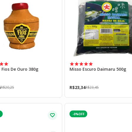
 Fios De Ouro 380g
Misso Escuro Daimaru 500g
5
R$
23,34
R$
20,25
R$
23,45
-0%