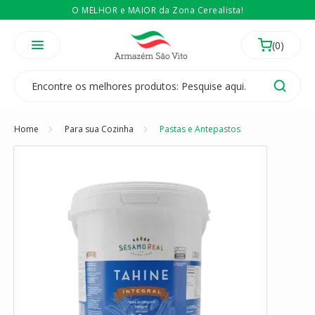
O MELHOR e MAIOR da Zona Cerealista!
É revendedor? Então
Compre no atacado
Temos 3 lojas físicas na Zona Cerealista de São Paulo!
Home
Para sua Cozinha
Pastas e Antepastos