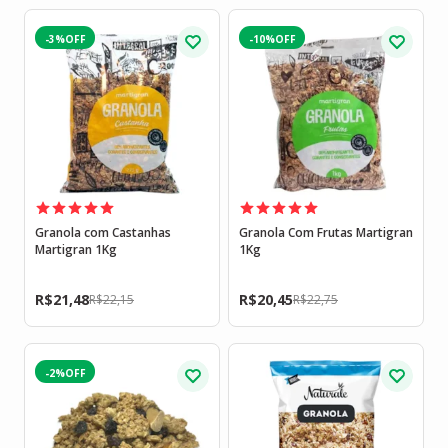
-3%
-10%
Granola com Castanhas
Granola Com Frutas Martigran
Martigran 1Kg
1Kg
R$
21,48
R$
20,45
R$
22,15
R$
22,75
-2%