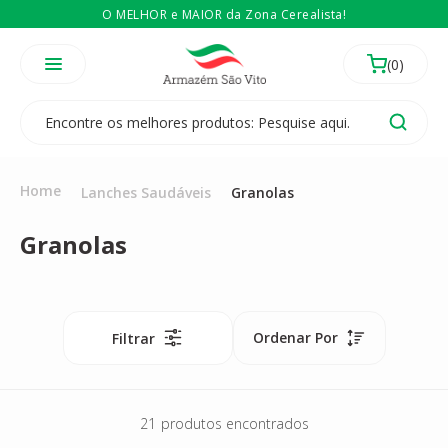
O MELHOR e MAIOR da Zona Cerealista!
É revendedor? Então
Compre no atacado
Temos 3 lojas físicas na Zona Cerealista de São Paulo!
Home
Lanches Saudáveis
Granolas
Granolas
Ordenar Por
Filtrar
21
produtos encontrados