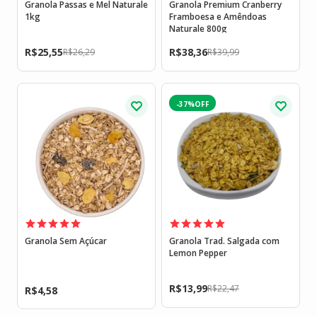
Granola Passas e Mel Naturale
Granola Premium Cranberry
1kg
Framboesa e Amêndoas
Naturale 800g
R$
25,55
R$
38,36
R$
26,29
R$
39,99
-37%
Granola Sem Açúcar
Granola Trad. Salgada com
Lemon Pepper
R$
13,99
R$
22,47
R$
4,58