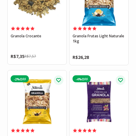
Granola Crocante
Granola Frutas Light Naturale
1kg
R$
7,35
R$
7,57
R$
26,28
-2%
-4%