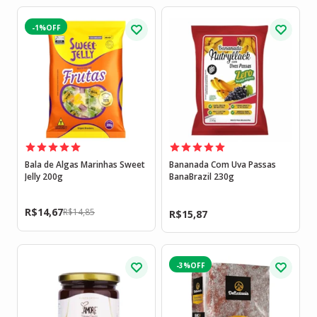
-1%
Bala de Algas Marinhas Sweet
Bananada Com Uva Passas
Jelly 200g
BanaBrazil 230g
R$
14,67
R$
14,85
R$
15,87
-3%