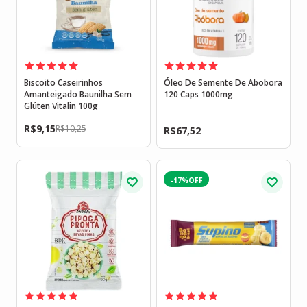
Biscoito Caseirinhos
Óleo De Semente De Abobora
Amanteigado Baunilha Sem
120 Caps 1000mg
Glúten Vitalin 100g
R$
9,15
R$
10,25
R$
67,52
-17%