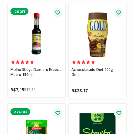
-2%
Molho Shoyu Daimaru Especial
Achocolatado Diet 200g -
Macro 150ml
Gold
R$
7,15
R$
7,35
R$
28,17
-12%