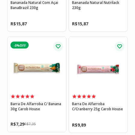
Bananada Natural Com Açai
Bananada Natural Nutrilack
BanaBrazil 230g
230g
R$
15,87
R$
15,87
-0%
Barra De Alfarroba C/ Banana
Barra De Alfarroba
30g Carob House
C/Cranberry 25g Carob House
R$
7,29
R$
7,35
R$
9,89