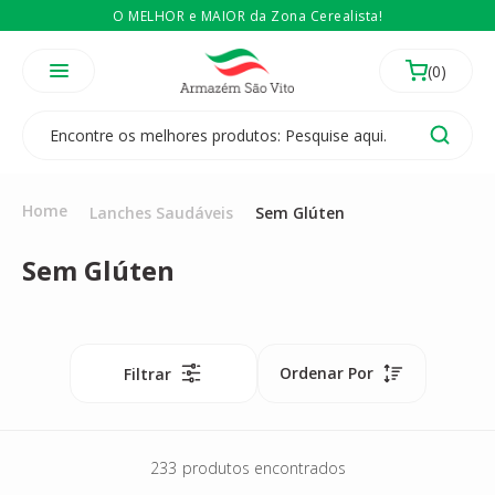
O MELHOR e MAIOR da Zona Cerealista!
É revendedor? Então
Compre no atacado
Temos 3 lojas físicas na Zona Cerealista de São Paulo!
Home
Lanches Saudáveis
Sem Glúten
Sem Glúten
Ordenar Por
Filtrar
233
produtos encontrados