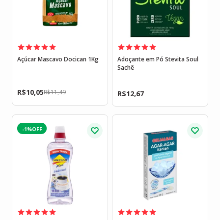
Açúcar Mascavo Docican 1Kg
Adoçante em Pó Stevita Soul
Sachê
R$
10,05
R$
11,49
R$
12,67
-1%