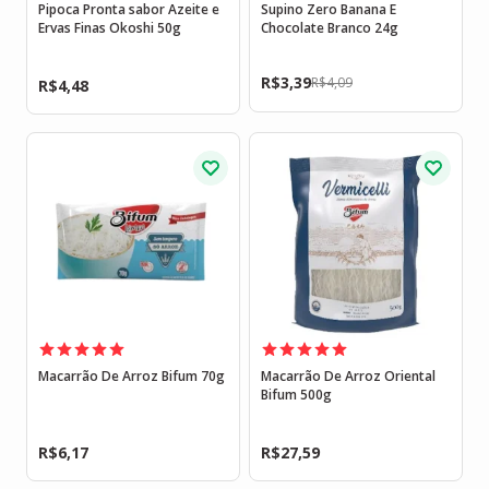
Pipoca Pronta sabor Azeite e
Supino Zero Banana E
Ervas Finas Okoshi 50g
Chocolate Branco 24g
R$
3,39
R$
4,09
R$
4,48
Macarrão De Arroz Bifum 70g
Macarrão De Arroz Oriental
Bifum 500g
R$
6,17
R$
27,59