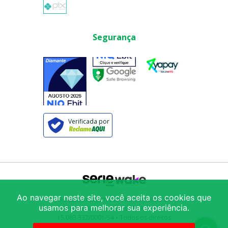
Segurança
Verificada por
Ao navegar neste site, você aceita os cookies que
© 2025
Armazém São Vito Comércio de
usamos para melhorar sua experiência.
Produtos Alimentícios LTDA
/ CNPJ:
15.083.332/0001-54
• Todos os direitos
reservados
Avenida Mercúrio 222
-
Brás
-
São