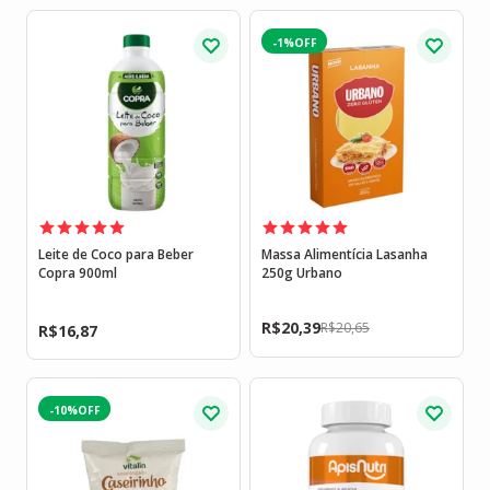
-1%
Leite de Coco para Beber
Massa Alimentícia Lasanha
Copra 900ml
250g Urbano
R$
20,39
R$
20,65
R$
16,87
-10%