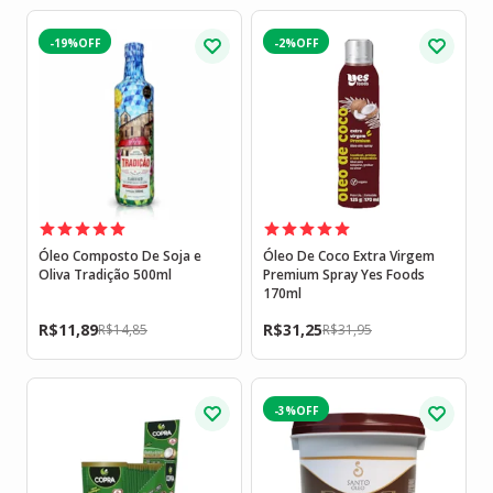
-19%
-2%
Óleo Composto De Soja e
Óleo De Coco Extra Virgem
Oliva Tradição 500ml
Premium Spray Yes Foods
170ml
R$
11,89
R$
31,25
R$
14,85
R$
31,95
-3%