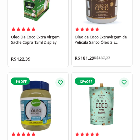
Óleo De Coco Extra Virgem
Óleo de Coco Extravirgem de
Sache Copra 15ml Display
Película Santo Óleo 3,2L
R$
181,29
R$
187,27
R$
122,39
-1%
-12%