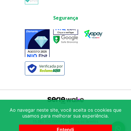
Segurança
Verificada por
Ao navegar neste site, você aceita os cookies que
© 2025
Armazém São Vito Comércio de
usamos para melhorar sua experiência.
Produtos Alimentícios LTDA
/ CNPJ:
15.083.332/0001-54
• Todos os direitos
reservados
Avenida Mercúrio 222
-
Brás
-
São
Entendi