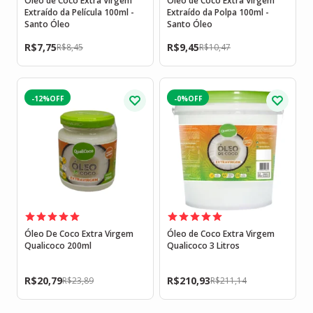
Óleo de Coco Extra Virgem
Óleo de Coco Extra Virgem
Extraído da Película 100ml -
Extraído da Polpa 100ml -
Santo Óleo
Santo Óleo
R$
7,75
R$
9,45
R$
8,45
R$
10,47
-12%
-0%
Óleo De Coco Extra Virgem
Óleo de Coco Extra Virgem
Qualicoco 200ml
Qualicoco 3 Litros
R$
20,79
R$
210,93
R$
23,89
R$
211,14