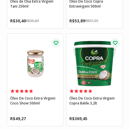
Óleo de Chia Extra Virgem
Óleo De Coco Copra
Tani 250ml
Extravirgem 500ml
R$
30,40
R$
53,89
R$
35,89
R$
57,39
Óleo De Coco Extra Virgem
Óleo De Coco Extra Virgem
Coco Show 500ml
Copra Balde 3,2lt
R$
49,27
R$
369,45