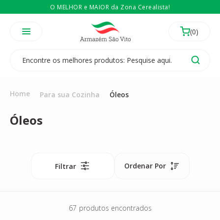
O MELHOR e MAIOR da Zona Cerealista!
É revendedor? Então
Compre no atacado
Temos 3 lojas físicas na Zona Cerealista de São Paulo!
Home
Para sua Cozinha
Óleos
Óleos
Ordenar Por
Filtrar
67
produtos encontrados