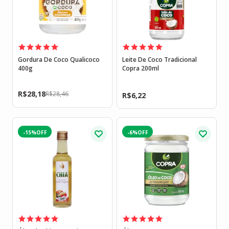
Gordura De Coco Qualicoco
Leite De Coco Tradicional
400g
Copra 200ml
R$
28,18
R$
28,46
R$
6,22
-15%
-6%